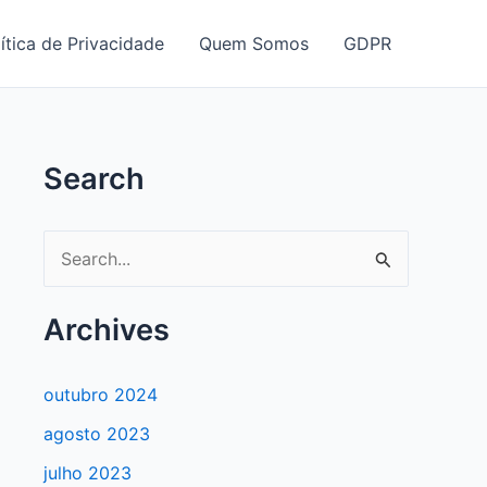
ítica de Privacidade
Quem Somos
GDPR
Search
P
e
s
Archives
q
u
outubro 2024
i
agosto 2023
s
julho 2023