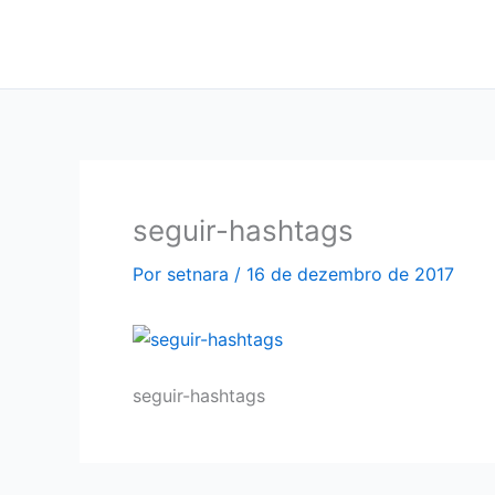
Ir
para
o
conteúdo
seguir-hashtags
Por
setnara
/
16 de dezembro de 2017
seguir-hashtags